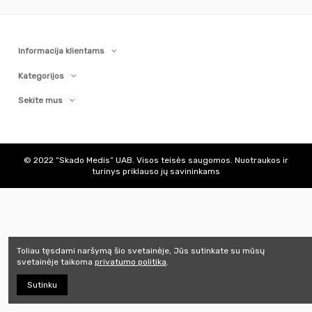
Informacija klientams
Kategorijos
Sekite mus
© 2022 “Skado Medis” UAB. Visos teisės saugomos. Nuotraukos ir
turinys priklauso jų savininkams
Toliau tęsdami naršymą šio svetainėje, Jūs sutinkate su mūsų
svetainėje taikoma
privatumo politika
.
Sutinku