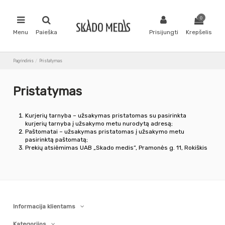
0
Menu
Paieška
Prisijungti
Krepšelis
Pagrindinis
Pristatymas
Pristatymas
Kurjerių tarnyba – užsakymas pristatomas su pasirinkta
kurjerių tarnyba į užsakymo metu nurodytą adresą;
Paštomatai – užsakymas pristatomas į užsakymo metu
pasirinktą paštomatą;
Prekių atsiėmimas UAB „Skado medis“, Pramonės g. 11, Rokiškis
Informacija klientams
Kategorijos