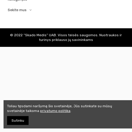
Sekite mus
© 2022 “Skado Medis” UAB. Visos teisės saugomos. Nuotraukos ir
turinys priklauso jų savininkams
Toliau tęsdami naršymą šio svetainėje, Jūs sutinkate su mūsų
svetainėje taikoma
privatumo politika
.
Sutinku